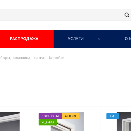
РАСПРОДАЖА
УСЛУГИ
О 
боры, наличники, плинтус
-
Коробки
СОВЕТУЕМ
АКЦИЯ
ХИТ
УЦЕНКА