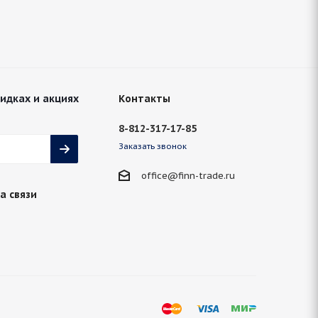
кидках и акциях
Контакты
8-812-317-17-85
Заказать звонок
office@finn-trade.ru
а связи