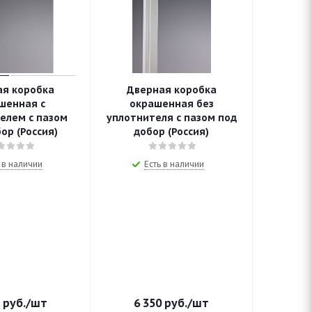
ая коробка
Дверная коробка
шенная с
окрашенная без
елем с пазом
уплотнителя с пазом под
ор (Россия)
добор (Россия)
 в наличии
Есть в наличии
руб.
/шт
6 350
руб.
/шт