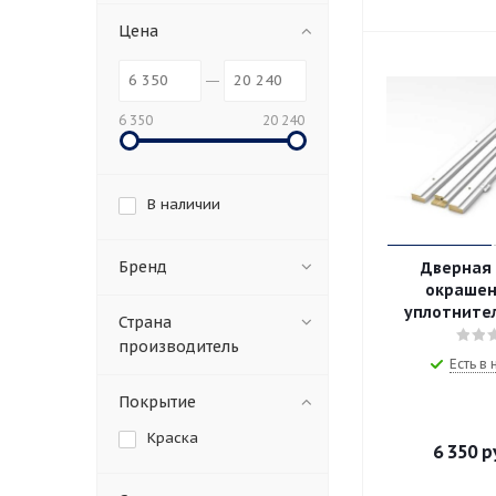
Цена
6 350
20 240
В наличии
Бренд
Дверная
окрашен
уплотнител
Страна
производитель
Есть в
Покрытие
Краска
6 350
р