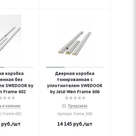
ая коробка
Дверная коробка
енная без
тонированная с
ля SWEDOOR by
уплотнителем SWEDOOR
n Frame 602
by Jeld-Wen Frame 606
ь в наличии
Предзаказ
л: Frame 602
Артикул: frame_606
руб.
/шт
14 145
руб.
/шт