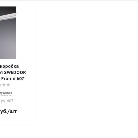
 коробка
ая SWEDOOR
n Frame 607
дзаказ
 jw_607
уб.
/шт