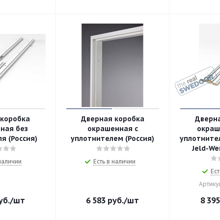
 коробка
Дверная коробка
Дверн
ная без
окрашенная с
окраш
я (Россия)
уплотнителем (Россия)
уплотните
Jeld-We
 наличии
Есть в наличии
Ест
Артику
уб.
/шт
6 583
руб.
/шт
8 395