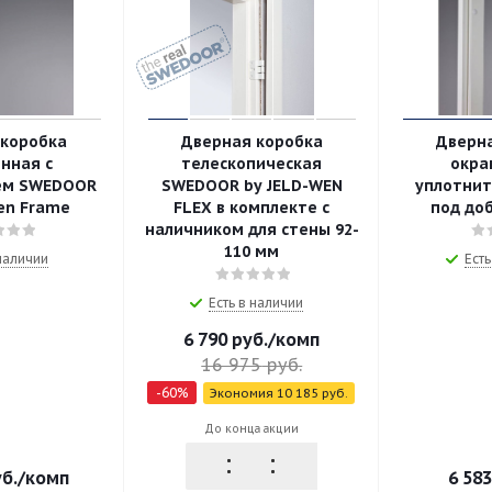
 коробка
Дверная коробка
Дверн
нная с
телескопическая
окра
ем SWEDOOR
SWEDOOR by JELD-WEN
уплотнит
Wen Frame
FLEX в комплекте с
под доб
наличником для стены 92-
110 мм
 наличии
Есть
Есть в наличии
6 790
руб.
/комп
16 975
руб.
-
60
%
Экономия
10 185
руб.
До конца акции
б.
/комп
6 583