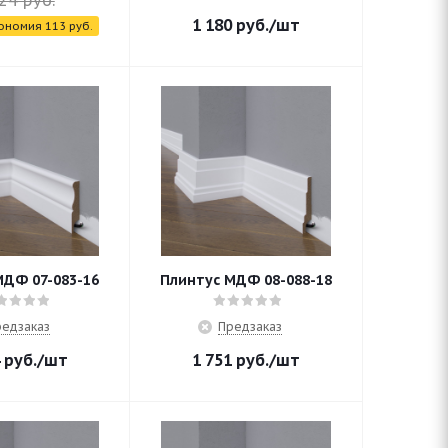
24
руб.
1 180
руб.
/шт
ономия
113
руб.
МДФ 07-083-16
Плинтус МДФ 08-088-18
едзаказ
Предзаказ
руб.
/шт
1 751
руб.
/шт