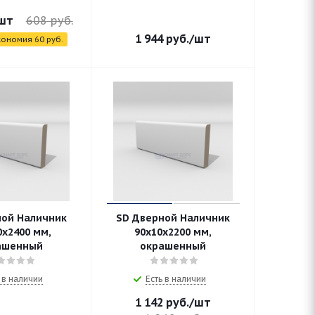
шт
608
руб.
1 944
руб.
/шт
кономия
60
руб.
ной Наличник
SD Дверной Наличник
0х2400 мм,
90х10х2200 мм,
ашенный
окрашенный
 в наличии
Есть в наличии
1 142
руб.
/шт