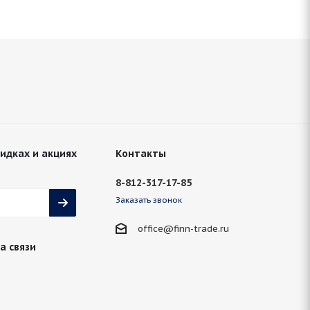
кидках и акциях
Контакты
8-812-317-17-85
Заказать звонок
office@finn-trade.ru
а связи