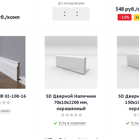
До конца акции
548
руб.
/
б.
/комп
-
10
%
Э
Ф 02-100-16
SD Дверной Наличник
SD Двер
70х10х2200 мм,
150х1
окрашенный
окр
заказ
Есть в наличии
Есть