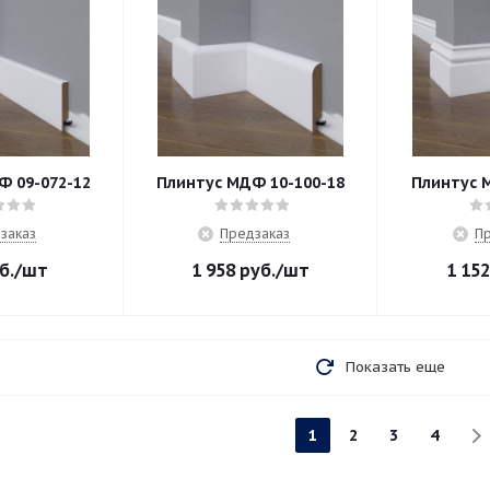
Ф 09-072-12
Плинтус МДФ 10-100-18
Плинтус 
заказ
Предзаказ
Пр
б.
/шт
1 958
руб.
/шт
1 152
Показать еще
1
2
3
4