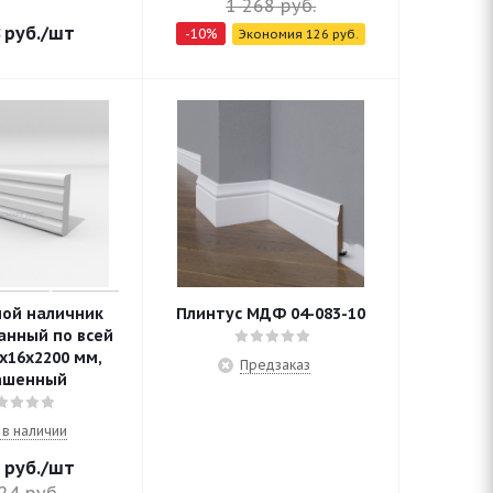
1 268
руб.
руб.
/шт
-
10
%
Экономия
126
руб.
ной наличник
Плинтус МДФ 04-083-10
анный по всей
х16х2200 мм,
Предзаказ
ашенный
 в наличии
руб.
/шт