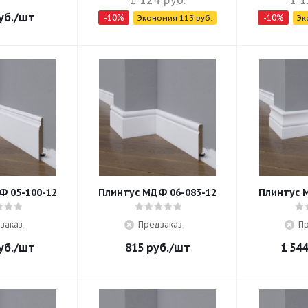
1 124
руб.
1 1
уб.
/шт
-
10
%
-
10
%
Экономия
113
руб.
Эк
Ф 05-100-12
Плинтус МДФ 06-083-12
Плинтус 
заказ
Предзаказ
Пр
уб.
/шт
815
руб.
/шт
1 544