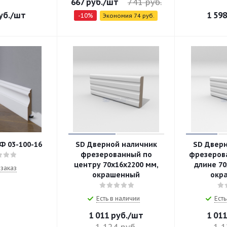
667
руб.
/шт
741
руб.
уб.
/шт
1 598
-
10
%
Экономия
74
руб.
Ф 03-100-16
SD Дверной наличник
SD Двер
фрезерованный по
фрезеров
центру 70х16х2200 мм,
длине 70
заказ
окрашенный
окр
Есть в наличии
Есть
1 011
руб.
/шт
1 011