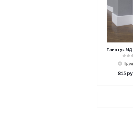
Плинтус МД
Пред
815
ру