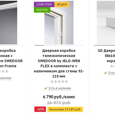
СОВЕТУЕМ
АКЦИЯ
УЦЕНКА
 коробка
Дверная коробка
SD Двер
нная с
телескопическая
58х10
ем SWEDOOR
SWEDOOR by JELD-WEN
окр
Wen Frame
FLEX в комплекте с
наличником для стены 92-
Есть
110 мм
 наличии
Есть в наличии
6 790
руб.
/комп
16 975
руб.
-
60
%
Экономия
10 185
руб.