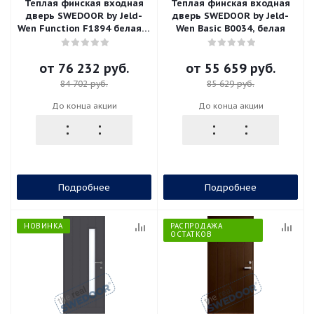
Теплая финская входная
Теплая финская входная
дверь SWEDOOR by Jeld-
дверь SWEDOOR by Jeld-
Wen Function F1894 белая, с
Wen Basic B0034, белая
замком ABLOY LC102
от
76 232 руб.
от
55 659 руб.
84 702 руб.
85 629 руб.
До конца акции
До конца акции
Подробнее
Подробнее
НОВИНКА
РАСПРОДАЖА
ОСТАТКОВ