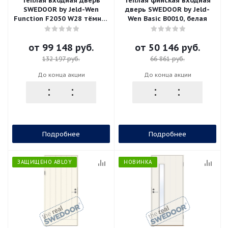
Теплая входная дверь
Теплая финская входная
SWEDOOR by Jeld-Wen
дверь SWEDOOR by Jeld-
Function F2050 W28 тёмно-
Wen Basic B0010, белая
серая (цвет RR23), М9*21,
левая с замком ASSA 565
от
99 148 руб.
от
50 146 руб.
132 197 руб.
66 861 руб.
До конца акции
До конца акции
Подробнее
Подробнее
ЗАЩИЩЕНО ABLOY
НОВИНКА