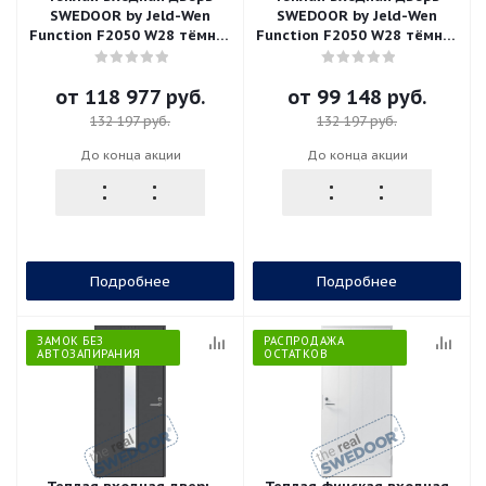
SWEDOOR by Jeld-Wen
SWEDOOR by Jeld-Wen
Function F2050 W28 тёмно-
Function F2050 W28 тёмно-
серая (цвет RR23), М9*21,
серая (цвет RR23), М9*21,
правая с замком ASSA 565
левая с замком ABLOY
от
118 977 руб.
от
99 148 руб.
LC200
132 197 руб.
132 197 руб.
До конца акции
До конца акции
Подробнее
Подробнее
ЗАМОК БЕЗ
РАСПРОДАЖА
АВТОЗАПИРАНИЯ
ОСТАТКОВ