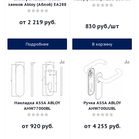
замков Abloy (Аблой) EA288
от
2 219 руб.
830
руб.
/шт
Подробнее
В корзину
Накладка ASSA ABLOY
Ручка ASSA ABLOY
AHW77000BL
AHW700UUBL
от
920 руб.
от
4 255 руб.