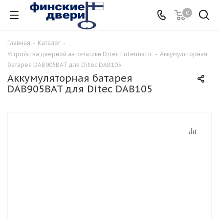
0
Главная
-
Каталог
-
Устройства дверной автоматики Ditec Entermatic
-
Аккумуляторная
батарея DAB905BAT для Ditec DAB105
Аккумуляторная батарея
DAB905BAT для Ditec DAB105