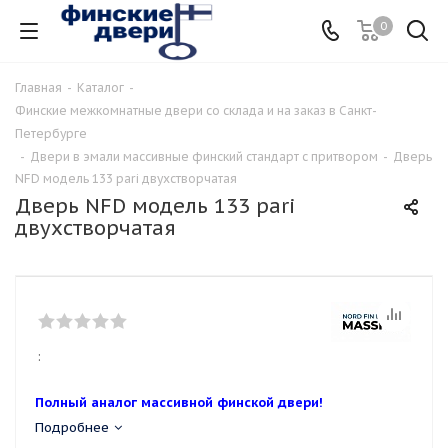
0
Главная
-
Каталог
-
Финские межкомнатные двери со склада и на заказ в Санкт-
Петербурге
-
Двери в эмали массивные финский стандарт с притвором
-
Дверь
NFD модель 133 pari двухстворчатая
Дверь NFD модель 133 pari
двухстворчатая
:
Полный аналог массивной финской двери!
Подробнее