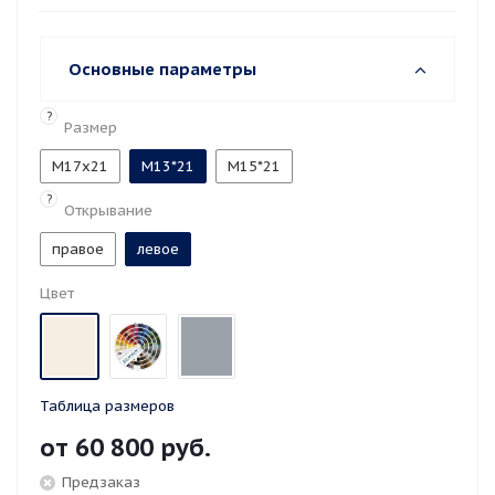
Основные параметры
?
Размер
M17x21
М13*21
М15*21
?
Открывание
правое
левое
Цвет
Таблица размеров
от
60 800 руб.
Предзаказ