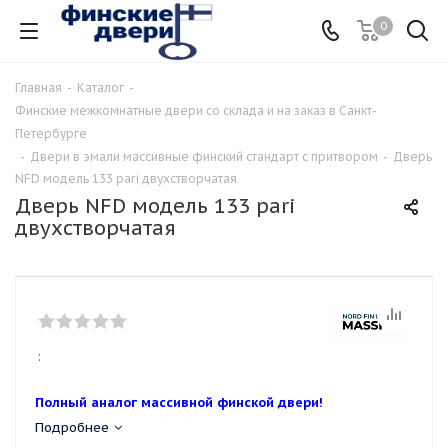
0
Главная
-
Каталог
-
Финские межкомнатные двери со склада и на заказ в Санкт-
Петербурге
-
Двери в эмали массивные финский стандарт с притвором
-
Дверь
NFD модель 133 pari двухстворчатая
Дверь NFD модель 133 pari
двухстворчатая
:
Полный аналог массивной финской двери!
Подробнее