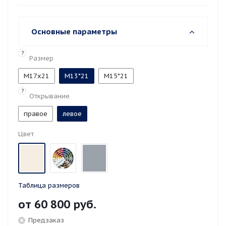
Основные параметры
?
Размер
M17x21
М13*21
М15*21
?
Открывание
правое
левое
Цвет
Таблица размеров
от
60 800 руб.
Предзаказ