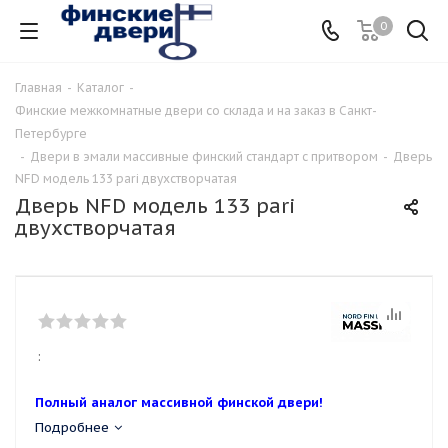
0
Главная
-
Каталог
-
Финские межкомнатные двери со склада и на заказ в Санкт-
Петербурге
-
Двери в эмали массивные финский стандарт с притвором
-
Дверь
NFD модель 133 pari двухстворчатая
Дверь NFD модель 133 pari
двухстворчатая
:
Полный аналог массивной финской двери!
Подробнее