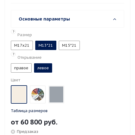
Основные параметры
?
Размер
M17x21
М13*21
М15*21
?
Открывание
правое
левое
Цвет
Таблица размеров
от
60 800 руб.
Предзаказ