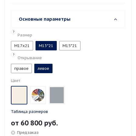
Основные параметры
?
Размер
M17x21
М13*21
М15*21
?
Открывание
правое
левое
Цвет
Таблица размеров
от
60 800 руб.
Предзаказ