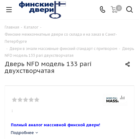
0
Главная
-
Каталог
-
Финские межкомнатные двери со склада и на заказ в Санкт-
Петербурге
-
Двери в эмали массивные финский стандарт с притвором
-
Дверь
NFD модель 133 pari двухстворчатая
Дверь NFD модель 133 pari
двухстворчатая
:
Полный аналог массивной финской двери!
Подробнее