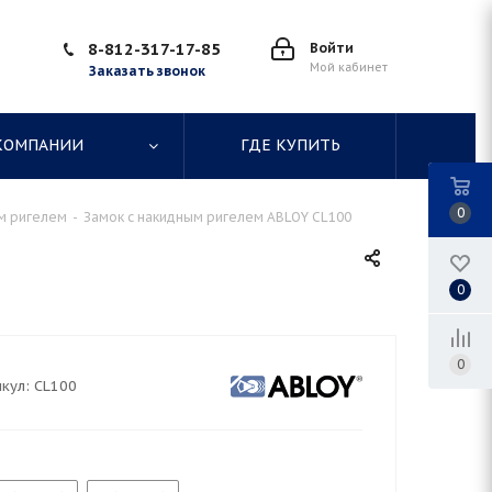
8-812-317-17-85
Войти
Мой кабинет
Заказать звонок
КОМПАНИИ
ГДЕ КУПИТЬ
0
м ригелем
-
Замок с накидным ригелем ABLOY CL100
0
0
кул:
CL100