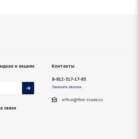
кидках и акциях
Контакты
8-812-317-17-85
Заказать звонок
office@finn-trade.ru
а связи