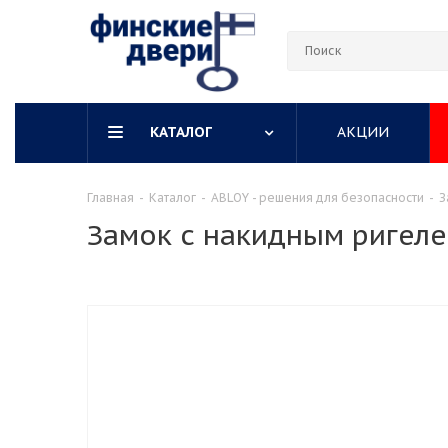
КАТАЛОГ
АКЦИИ
Главная
-
Каталог
-
ABLOY - решения для безопасности
-
З
Замок с накидным ригеле