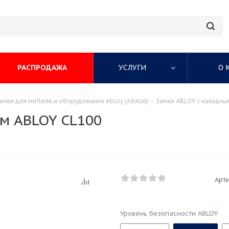
РАСПРОДАЖА
УСЛУГИ
О 
амки для мебели и оборудования Abloy (Аблой)
-
Замки ABLOY с накидны
м ABLOY CL100
Арти
Уровень безопасности ABLOY