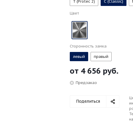
T (Protec 2)
С (Classic)
Цвет
Сторонность замка
левый
правый
от
4 656 руб.
Предзаказ
Ц
Поделиться
ин
р
Те
н