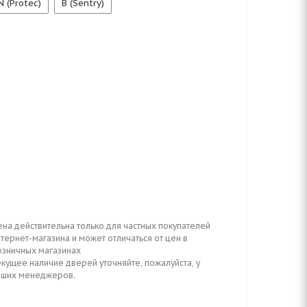
N (Protec)
B (Sentry)
ена действительна только для частных покупателей
тернет-магазина и может отличаться от цен в
озничных магазинах
кущее наличие дверей уточняйте, пожалуйста, у
аших менеджеров.