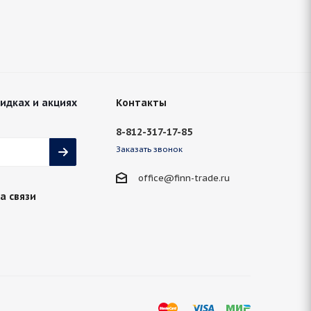
кидках и акциях
Контакты
8-812-317-17-85
Заказать звонок
office@finn-trade.ru
а связи