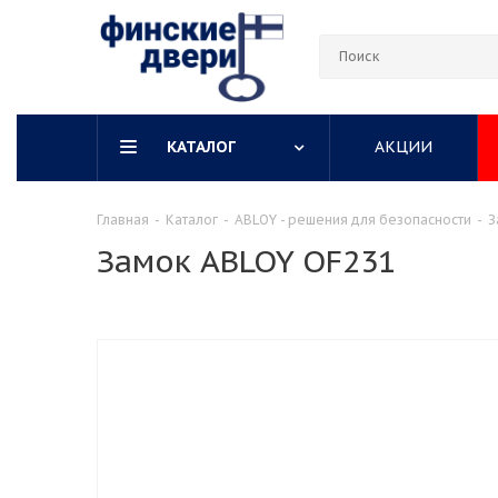
КАТАЛОГ
АКЦИИ
Главная
-
Каталог
-
ABLOY - решения для безопасности
-
З
Замок ABLOY OF231