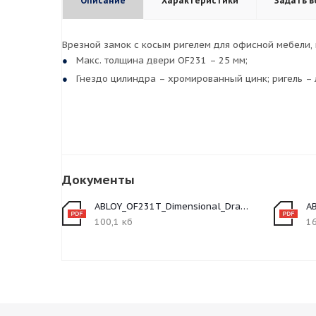
Описание
Характеристики
Задать в
Врезной замок с косым ригелем для офисной мебели,
Макс. толщина двери OF231 – 25 мм;
Гнездо цилиндра – хромированный цинк; ригель – 
Документы
ABLOY_OF231T_Dimensional_Drawing_1
A
100,1 кб
16