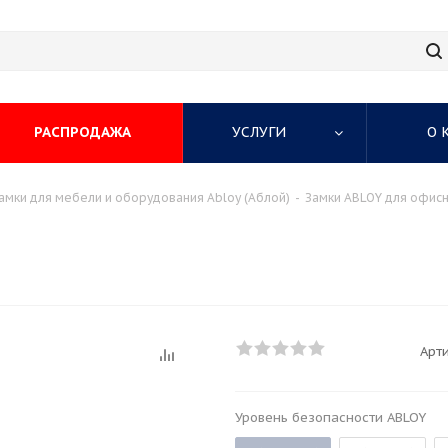
РАСПРОДАЖА
УСЛУГИ
О 
амки для мебели и оборудования Abloy (Аблой)
-
Замки ABLOY для офис
Арти
Уровень безопасности ABLOY