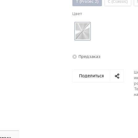
T (Protec 2)
С (Classic)
Цвет
Предзаказ
Ц
Поделиться
ин
р
Те
н