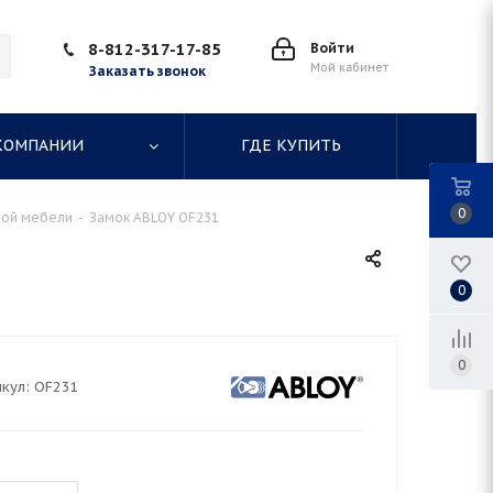
8-812-317-17-85
Войти
Мой кабинет
Заказать звонок
КОМПАНИИ
ГДЕ КУПИТЬ
0
ной мебели
-
Замок ABLOY OF231
0
0
кул:
OF231