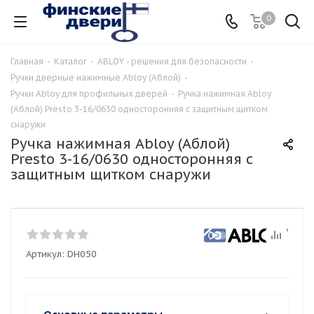
0
Главная
-
Каталог
-
ABLOY - решения для безопасности
-
Ручки дверные нажимные Abloy (Аблой)
-
Ручки Abloy для профильных дверей
-
Ручка нажимная Abloy
(Аблой) Presto 3-16/0630 односторонняя с защитным щитком
снаружи
Ручка нажимная Abloy (Аблой)
Presto 3-16/0630 односторонняя с
защитным щитком снаружи
Артикул:
DH050