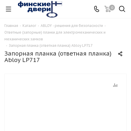
0
Главная
-
Каталог
-
ABLOY - решения для безопасности
-
Ответные (запорные) планки для электромеханических и
механических замков
-
Запорная планка (ответная планка) Abloy LP717
Запорная планка (ответная планка)
Abloy LP717