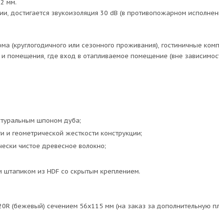
2 мм.
ии, достигается звукоизоляция 30 dB (в противопожарном исполнени
а (круглогодичного или сезонного проживания), гостиничные комп
и помещения, где вход в отапливаемое помещение (вне зависимост
натуральным шпоном дуба;
и и геометрической жесткости конструкции;
чески чистое древесное волокно;
м штапиком из HDF со скрытым креплением.
20R (бежевый) сечением 56х115 мм (на заказ за дополнительную п