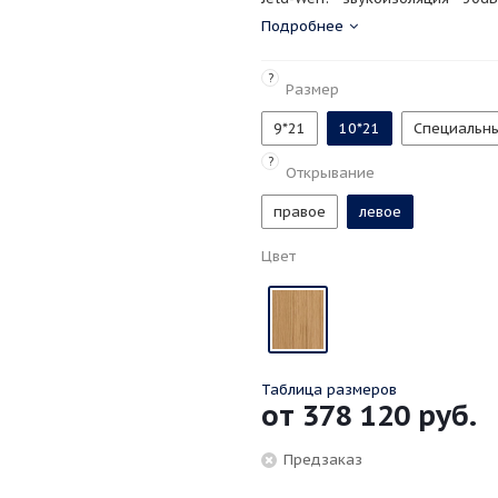
уникальная энергоэффективност
Подробнее
?
Размер
9*21
10*21
Специальн
?
Открывание
правое
левое
Цвет
Таблица размеров
от
378 120 руб.
Предзаказ