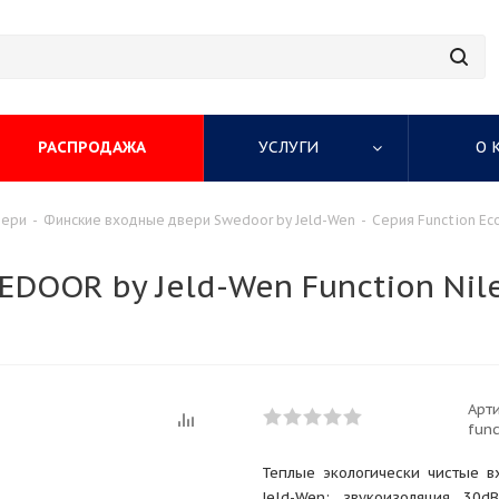
РАСПРОДАЖА
УСЛУГИ
О 
вери
-
Финские входные двери Swedoor by Jeld-Wen
-
Серия Function Ec
EDOOR by Jeld-Wen Function Nil
Арти
func
Теплые экологически чистые 
Jeld-Wen: звукоизоляция 30