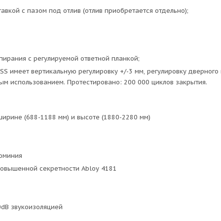
вкой с пазом под отлив (отлив приобретается отдельно);
пирания с регулируемой ответной планкой;
KSS имеет вертикальную регулировку +/-3 мм, регулировку дверного 
тым использованием. Протестировано: 200 000 циклов закрытия.
ирине (688-1188 мм) и высоте (1880-2280 мм)
юминия
повышенной секретности Abloy 4181
dB звукоизоляцией