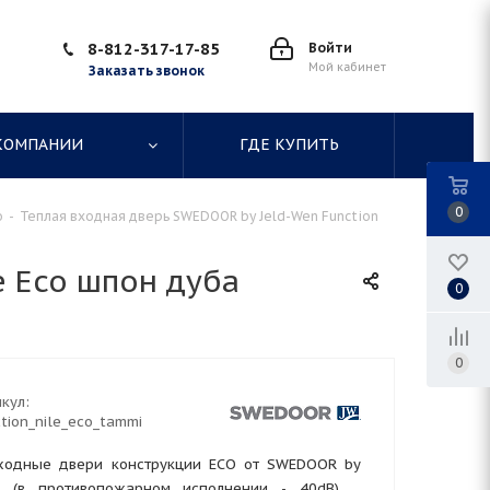
8-812-317-17-85
Войти
Мой кабинет
Заказать звонок
КОМПАНИИ
ГДЕ КУПИТЬ
0
o
-
Теплая входная дверь SWEDOOR by Jeld-Wen Function
e Eco шпон дуба
0
0
кул:
tion_nile_eco_tammi
входные двери конструкции ECO от SWEDOOR by
dB (в противопожарном исполнении - 40dB) и