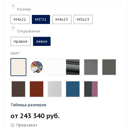
?
Размер
М4х21
М5*21
М4х23
М5х23
?
Открывание
правое
левое
Цвет
Таблица размеров
от
243 340 руб.
Предзаказ