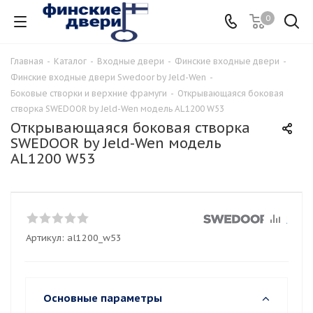
0
Главная
-
Каталог
-
Входные двери
-
Финские входные двери
-
Финские входные двери Swedoor by Jeld-Wen
-
Боковые створки и верхние фрамуги
-
Открывающаяся боковая
створка SWEDOOR by Jeld-Wen модель AL1200 W53
Открывающаяся боковая створка
SWEDOOR by Jeld-Wen модель
AL1200 W53
Артикул:
al1200_w53
Основные параметры