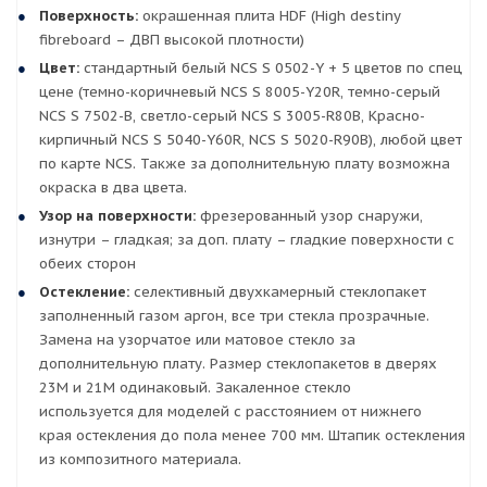
Поверхность:
окрашенная плита HDF (High destiny
fibreboard – ДВП высокой плотности)
Цвет:
стандартный белый NCS S 0502-Y + 5 цветов по спец
цене (темно-коричневый NCS S 8005-Y20R, темно-серый
NCS S 7502-B, светло-серый NCS S 3005-R80B, Красно-
кирпичный NCS S 5040-Y60R, NCS S 5020-R90B), любой цвет
по карте NCS. Также за дополнительную плату возможна
окраска в два цвета.
Узор на поверхности:
фрезерованный узор снаружи,
изнутри – гладкая; за доп. плату – гладкие поверхности с
обеих сторон
Остекление:
селективный двухкамерный стеклопакет
заполненный газом аргон, все три стекла прозрачные.
Замена на узорчатое или матовое стекло за
дополнительную плату. Размер стеклопакетов в дверях
23М и 21М одинаковый. Закаленное стекло
используется для моделей с расстоянием от нижнего
края остекления до пола менее 700 мм. Штапик остекления
из композитного материала.