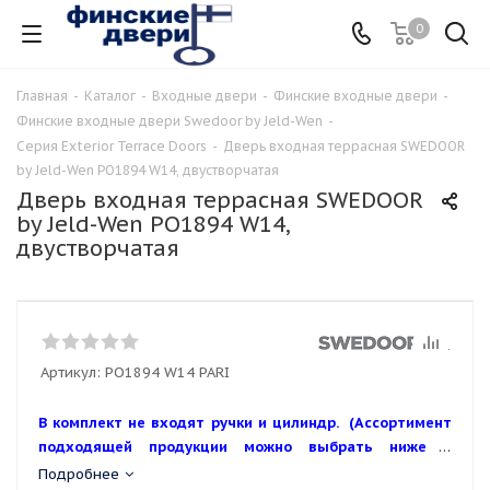
0
Главная
-
Каталог
-
Входные двери
-
Финские входные двери
-
Финские входные двери Swedoor by Jeld-Wen
-
Серия Exterior Terrace Doors
-
Дверь входная террасная SWEDOOR
by Jeld-Wen PO1894 W14, двустворчатая
Дверь входная террасная SWEDOOR
by Jeld-Wen PO1894 W14,
двустворчатая
Артикул:
PO1894 W14 PARI
В комплект не входят ручки и цилиндр. (Ассортимент
подходящей продукции можно выбрать ниже в
аксессуарах или в разделе каталога Фурнитура ABLOY)
Подробнее