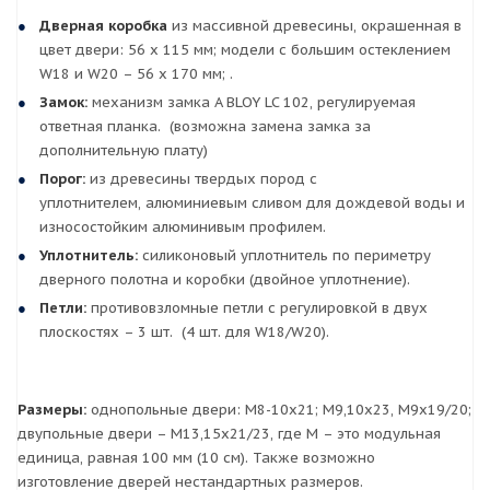
Дверная коробка
из массивной древесины, окрашенная в
цвет двери: 56 х 115 мм; модели с большим остеклением
W18 и W20 – 56 х 170 мм; .
Замок:
механизм замка A BLOY LC 102, регулируемая
ответная планка. (возможна замена замка за
дополнительную плату)
Порог:
из древесины твердых пород с
уплотнителем, алюминиевым сливом для дождевой воды и
износостойким алюминивым профилем.
Уплотнитель:
силиконовый уплотнитель по периметру
дверного полотна и коробки (двойное уплотнение).
Петли:
противовзломные петли с регулировкой в двух
плоскостях – 3 шт. (4 шт. для W18/W20).
Размеры:
однопольные двери: М8-10х21; М9,10х23, М9х19/20;
двупольные двери – М13,15х21/23, где М – это модульная
единица, равная 100 мм (10 см). Также возможно
изготовление дверей нестандартных размеров.