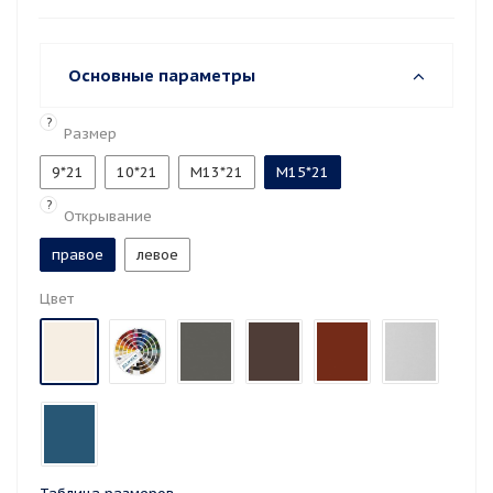
Основные параметры
?
Размер
9*21
10*21
М13*21
М15*21
?
Открывание
правое
левое
Цвет