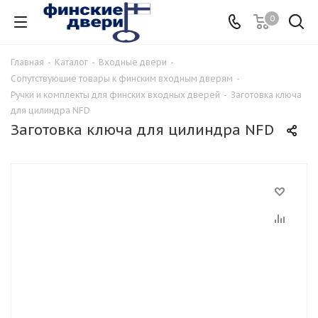
0
Главная
-
Каталог
-
Входные двери
-
Сопутствующие товары к финским входным дверям
-
Ручки и комплекты для финских входных дверей
-
Заготовка ключа
для цилиндра NFD
Заготовка ключа для цилиндра NFD