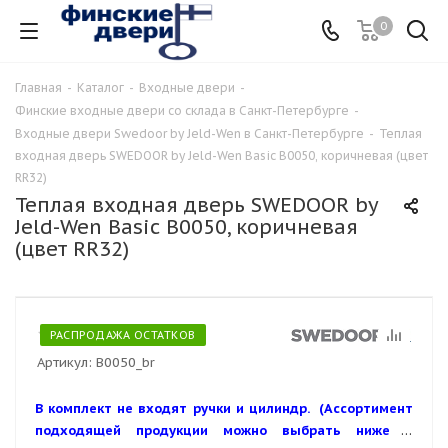
0
Главная
-
Каталог
-
Входные двери
-
Финские входные двери со склада в Санкт-Петербурге
-
Входные двери Swedoor by Jeld-Wen в Санкт-Петербурге
-
Теплая
входная дверь SWEDOOR by Jeld-Wen Basic B0050, коричневая (цвет
RR32)
Теплая входная дверь SWEDOOR by
Jeld-Wen Basic B0050, коричневая
(цвет RR32)
РАСПРОДАЖА ОСТАТКОВ
Артикул:
B0050_br
В комплект не входят ручки и цилиндр. (Ассортимент
подходящей продукции можно выбрать ниже в