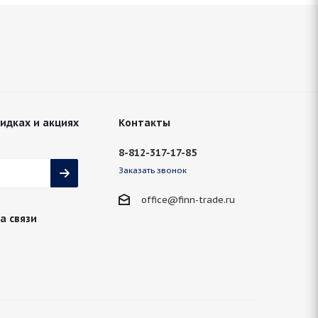
кидках и акциях
Контакты
8-812-317-17-85
Заказать звонок
office@finn-trade.ru
а связи