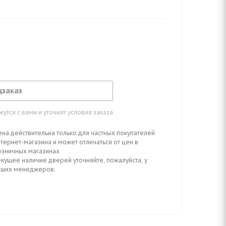
ходят и приобретаются отдельно.
дзаказ
тся с вами и уточнят условия заказа
ена действительна только для частных покупателей
тернет-магазина и может отличаться от цен в
озничных магазинах
кущее наличие дверей уточняйте, пожалуйста, у
аших менеджеров.