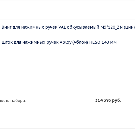
Винт для нажимных ручек VAL обкусываемый M5*120_ZN (цинк
Шток для нажимных ручек Abloy (Аблой) HESO 140 мм
314 393 руб.
мость набора: