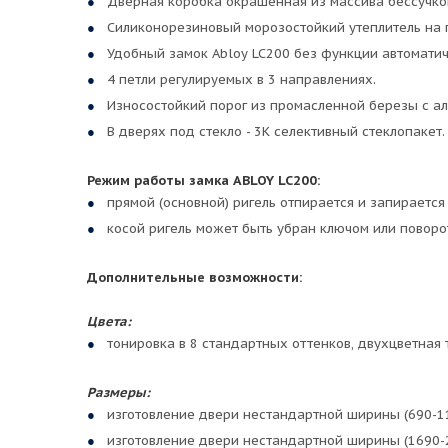
Дверная коробка окрашенная из массива бессучково
Силиконорезиновый морозостойкий утеплитель на по
Удобный замок Abloy LC200 без функции автоматич
4 петли регулируемых в 3 направлениях.
Износостойкий порог из промасленной березы с ал
В дверях под стекло - 3К селективный стеклопакет.
Режим работы замка ABLOY LC200:
прямой (основной) ригель отпирается и запирается
косой ригель может быть убран ключом или поворо
Дополнительные возможности:
Цвета:
тонировка в 8 стандартных оттенков, двухцветная 
Размеры:
изготовление двери нестандартной ширины (690-11
изготовление двери нестандартной ширины (1690-2