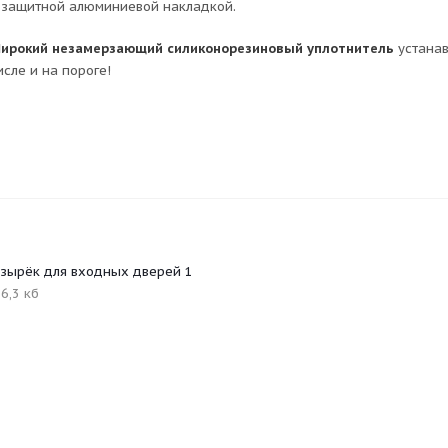
 защитной алюминиевой накладкой.
ирокий незамерзающий силиконорезиновый уплотнитель
устанав
исле и на пороге!
зырёк для входных дверей 1
6,3 кб