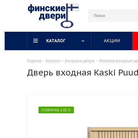
КАТАЛОГ
АКЦИИ
Главная
-
Каталог
-
Входные двери
-
Финские входные две
Дверь входная Kaski Puud
НОВИНКА 2025!