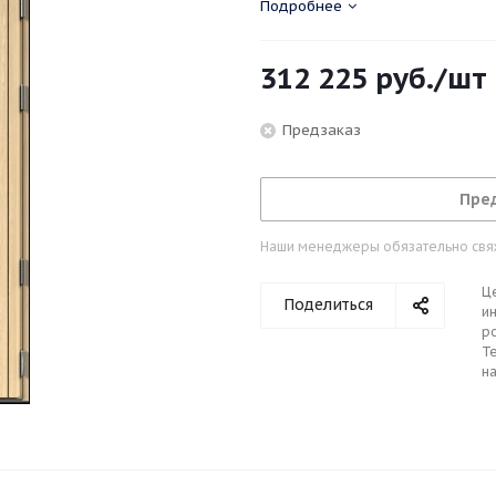
М9,10*21, стандартного цвета.
Подробнее
Ручка и цилиндр в замок не в
312 225
руб.
/шт
Предзаказ
Пре
Наши менеджеры обязательно свяжу
Ц
Поделиться
ин
р
Те
н