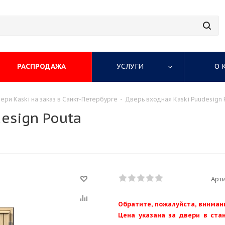
РАСПРОДАЖА
УСЛУГИ
О 
ри Kaski на заказ в Санкт-Петербурге
-
Дверь входная Kaski Puudesign 
esign Pouta
Арти
Обратите, пожалуйста, вниман
Цена указана за двери в ста