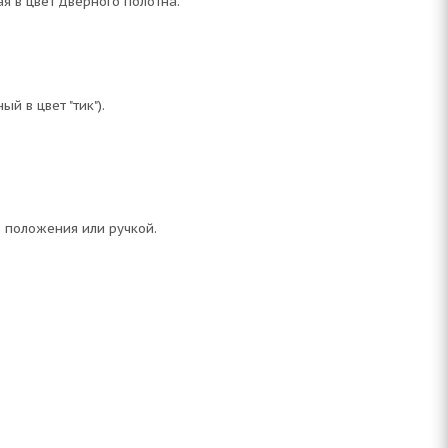
я в цвет дверного полотна.
 в цвет "тик").
о положения или ручкой.