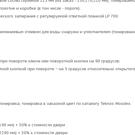
й сосны глубиной 115 мм (на заказ - 130,170,210 мм), тонированна
лотне и коробке (в том числе - пороге).
еского запирания с регулируемой ответной планкой LP 700.
юминиевым отливом для воды снаружи и уплотнителем (тонированный
 при повороте ключа или поворотной кнопки на 90 градусов;
тной кнопкой при повороте ~ на 5 градусов относительно открытог
тонировка, тонировка в заказной цвет по каталогу Teknos Woodex.
90 мм) + 30% к стоимости двери
290 мм) + 30% к стоимости двери