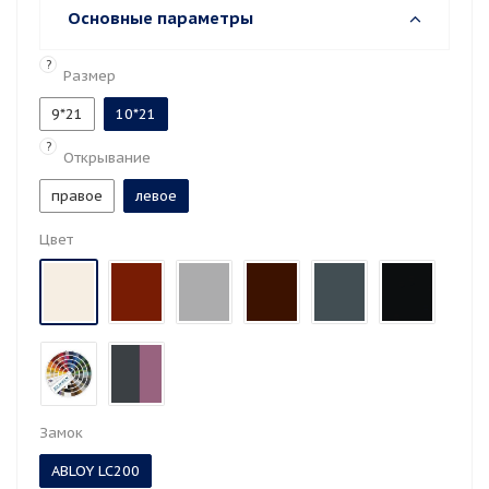
Основные параметры
?
Размер
9*21
10*21
?
Открывание
правое
левое
Цвет
Замок
ABLOY LC200