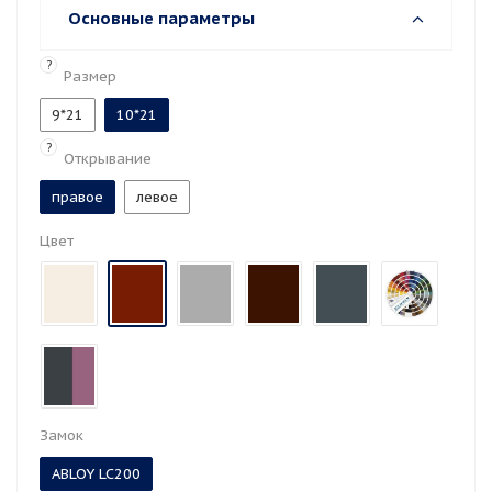
Основные параметры
?
Размер
9*21
10*21
?
Открывание
правое
левое
Цвет
Замок
ABLOY LC200