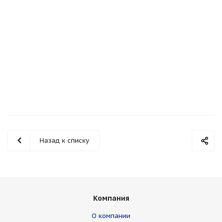
Дверь входная Kaski UOL12 Thermo, тёмно-коричневая, с
замком ASSA 8765
Подробнее
Назад к списку
Компания
О компании