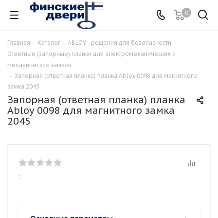
0
Главная
-
Каталог
-
ABLOY - решения для безопасности
-
Ответные (запорные) планки для электромеханических и
механических замков
-
Запорная (ответная планка) планка Abloy 0098 для магнитного
замка 2045
Запорная (ответная планка) планка
Abloy 0098 для магнитного замка
2045
: