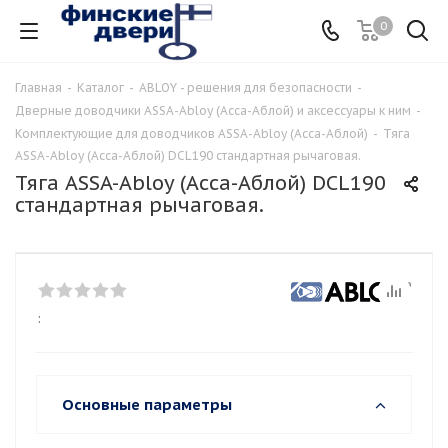
0
Главная
-
Каталог
-
ABLOY - решения для безопасности
-
Дверные доводчики ASSA-Abloy (Асса-Аблой) и аксессуары к ним
-
Комплектующие для доводчиков ASSA-Abloy (Асса-Аблой)
-
Тяга
ASSA-Abloy (Асса-Аблой) DCL190 стандартная рычаговая.
Тяга ASSA-Abloy (Асса-Аблой) DCL190
стандартная рычаговая.
:
Основные параметры