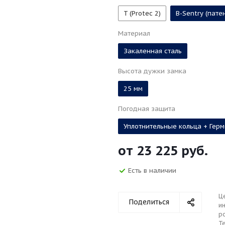
T (Protec 2)
B-Sentry (пате
Материал
Закаленная сталь
Высота дужки замка
25 мм
Погодная защита
Уплотнительные кольца + Гер
от
23 225 руб.
Есть в наличии
Ц
Поделиться
ин
р
Те