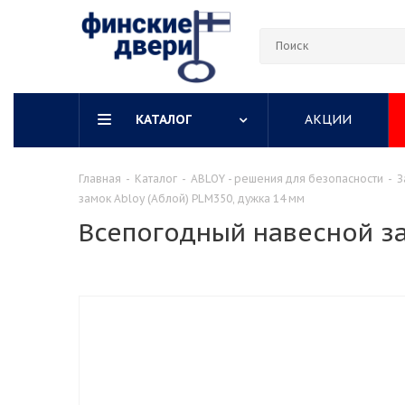
КАТАЛОГ
АКЦИИ
Главная
-
Каталог
-
ABLOY - решения для безопасности
-
З
замок Abloy (Аблой) PLM350, дужка 14 мм
Всепогодный навесной за