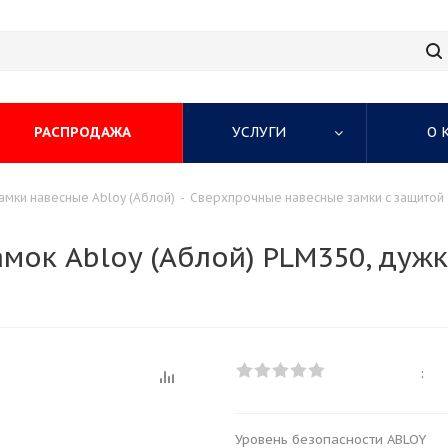
РАСПРОДАЖА
УСЛУГИ
О 
амки навесные Abloy (Аблой)
-
Сверхпрочные навесные замки с защитой
мок Abloy (Аблой) PLM350, дужк
:
Уровень безопасности ABLOY