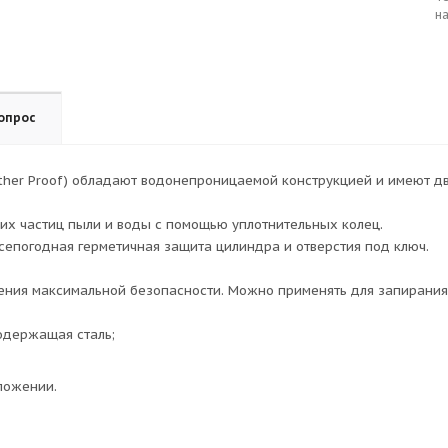
н
опрос
her Proof) обладают водонепроницаемой конструкцией и имеют дв
их частиц пыли и воды с помощью уплотнительных колец.
сепогодная герметичная защита цилиндра и отверстия под ключ.
чения максимальной безопасности. Можно применять для запирания
содержащая сталь;
ложении.