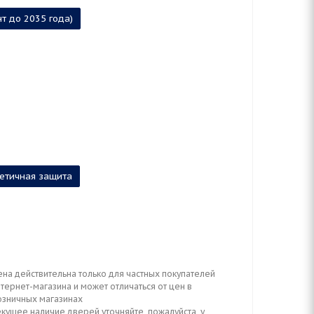
нт до 2035 года)
метичная защита
ена действительна только для частных покупателей
тернет-магазина и может отличаться от цен в
озничных магазинах
кущее наличие дверей уточняйте, пожалуйста, у