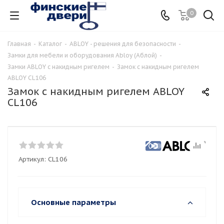
0
Главная
-
Каталог
-
ABLOY - решения для безопасности
-
Замки для мебели и оборудования Abloy (Аблой)
-
Замки ABLOY с накидным ригелем
-
Замок с накидным ригелем
ABLOY CL106
Замок с накидным ригелем ABLOY
CL106
Артикул:
CL106
Основные параметры