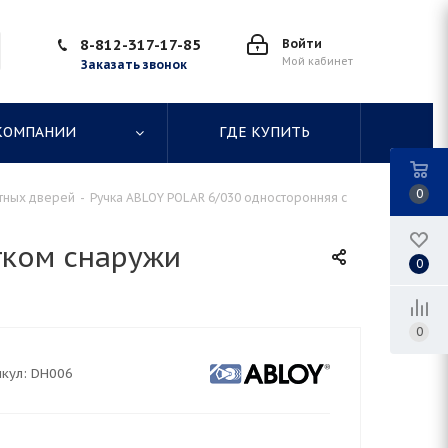
8-812-317-17-85
Войти
Мой кабинет
Заказать звонок
КОМПАНИИ
ГДЕ КУПИТЬ
0
тных дверей
-
Ручка ABLOY POLAR 6/030 односторонняя с
тком снаружи
0
0
кул:
DH006