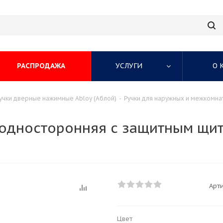
РАСПРОДАЖА
УСЛУГИ
О 
учки дверные нажимные Abloy (Аблой)
-
Ручки для наружных и межкомна
0 односторонняя с защитным щи
Арти
Цвет