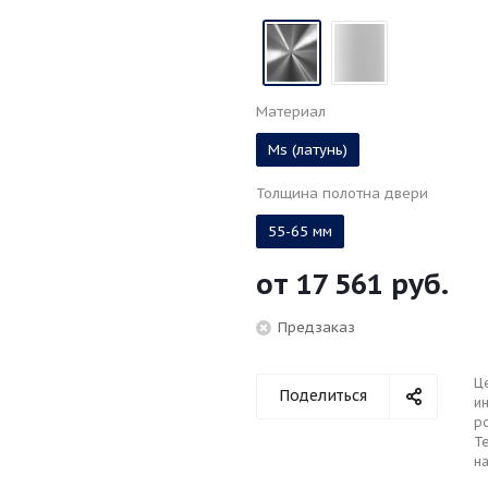
Материал
Ms (латунь)
Толщина полотна двери
55-65 мм
от
17 561 руб.
Предзаказ
Ц
Поделиться
ин
р
Те
н