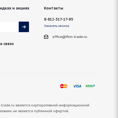
кидках и акциях
Контакты
8-812-317-17-85
Заказать звонок
office@finn-trade.ru
а связи
-trade.ru является корпоративной информационной
словиях не является публичной офертой,