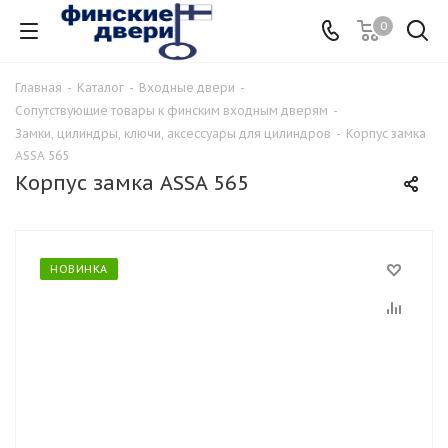
0
Главная
-
Каталог
-
Входные двери
-
Сопутствующие товары к финским входным дверям
-
Замки, цилиндры, ключи, аксессуары для цилиндров
-
Корпус замка
ASSA 565
Корпус замка ASSA 565
НОВИНКА