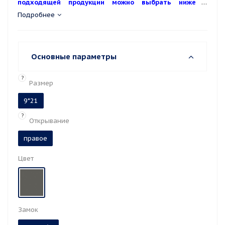
подходящей продукции можно выбрать ниже в
аксессуарах или в разделе каталога Фурнитура ABLOY)
Подробнее
Основные параметры
?
Размер
9*21
?
Открывание
правое
Цвет
Замок