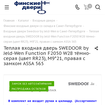
0
Главная
-
Каталог
-
Входные двери
-
Финские входные двери со склада в Санкт-Петербурге
-
Входные двери Swedoor by Jeld-Wen в Санкт-Петербурге
-
Теплая
входная дверь SWEDOOR by Jeld-Wen Function F2050 W28 тёмно-
серая (цвет RR23), М9*21, правая с замком ASSA 565
Теплая входная дверь SWEDOOR by
Jeld-Wen Function F2050 W28 тёмно-
серая (цвет RR23), М9*21, правая с
замком ASSA 565
ЗАМОК БЕЗ АВТОЗАПИРАНИЯ
РАСПРОДАЖА ОСТАТКОВ
Артикул:
f2050_w28_rr23_stock
В комплект не входят ручки и цилиндр. (Ассортимент