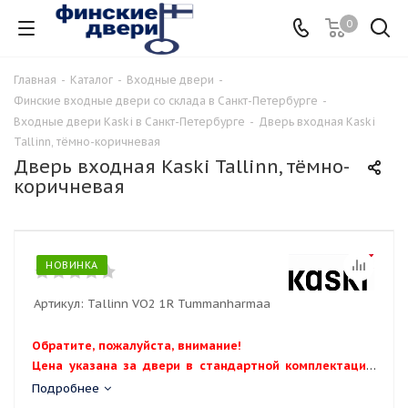
0
Главная
-
Каталог
-
Входные двери
-
Финские входные двери со склада в Санкт-Петербурге
-
Входные двери Kaski в Санкт-Петербурге
-
Дверь входная Kaski
Tallinn, тёмно-коричневая
Дверь входная Kaski Tallinn, тёмно-
коричневая
НОВИНКА
Артикул:
Tallinn VO2 1R Tummanharmaa
Обратите, пожалуйста, внимание!
Цена указана за двери в стандартной комплектации,
стандартного размера М9,10*21 стандартного тёмно-
Подробнее
коричневого цвета RR32.